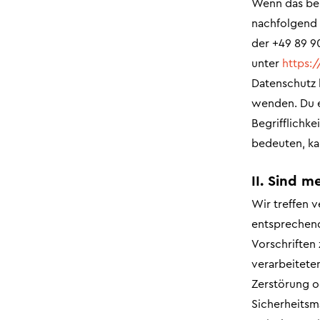
Wenn das bei
nachfolgend a
der +49 89 9
unter
https:
Datenschutz 
wenden. Du e
Begrifflichk
bedeuten, ka
II. Sind m
Wir treffen 
entsprechend
Vorschriften
verarbeiteten
Zerstörung o
Sicherheitsm