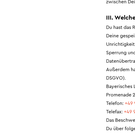
zwischen De
III. Welch
Du hast das 
Deine gespei
Unrichtigkei
Sperrung und
Datenübertra
Außerdem has
DSGVO).
Bayerisches 
Promenade 2
Telefon:
+49 
Telefax:
+49 
Das Beschwer
Du über folg