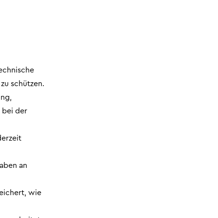
technische
zu schützen.
ung,
 bei der
derzeit
gaben an
eichert, wie