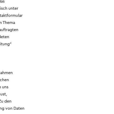
das
isch unter
taktformular
um Thema
auftragten
deten
itung“
ßnahmen
ichen
h uns
ust,
Zu den
ung von Daten