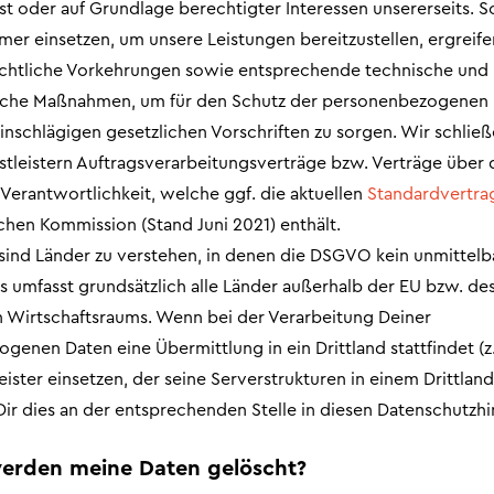
ist oder auf Grundlage berechtigter Interessen unsererseits. S
er einsetzen, um unsere Leistungen bereitzustellen, ergreife
chtliche Vorkehrungen sowie entsprechende technische und
ische Maßnahmen, um für den Schutz der personenbezogenen
nschlägigen gesetzlichen Vorschriften zu sorgen. Wir schließ
stleistern Auftragsverarbeitungsverträge bzw. Verträge über 
erantwortlichkeit, welche ggf. die aktuellen
Standardvertra
chen Kommission (Stand Juni 2021) enthält.
d sind Länder zu verstehen, in denen die DSGVO kein unmittelb
es umfasst grundsätzlich alle Länder außerhalb der EU bzw. de
 Wirtschaftsraums. Wenn bei der Verarbeitung Deiner
enen Daten eine Übermittlung in ein Drittland stattfindet (z.
eister einsetzen, der seine Serverstrukturen in einem Drittland
 Dir dies an der entsprechenden Stelle in diesen Datenschutzh
erden meine Daten gelöscht?