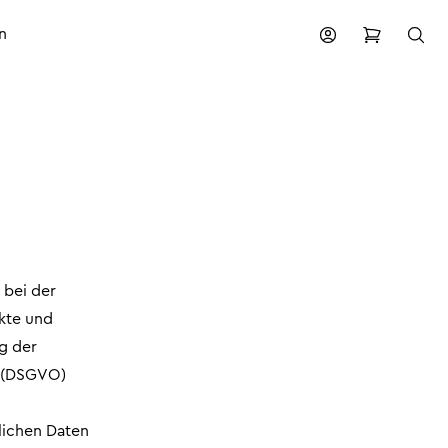
n
 bei der
kte und
g der
g (DSGVO)
lichen Daten