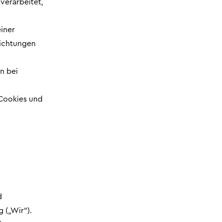
verarbeitet,
einer
flichtungen
n bei
Cookies und
d
 („Wir“).