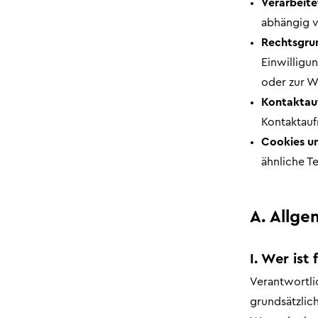
Verarbeite
abhängig 
Rechtsgru
Einwilligun
oder zur W
Kontaktau
Kontaktauf
Cookies un
ähnliche T
A. Allge
I. Wer ist
Verantwortli
grundsätzlic