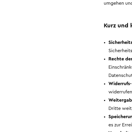
umgehen und 
Kurz und 
Sicherhei
Sicherheit
Rechte der
Einschränk
Datenschut
Widerrufs-
widerrufen
Weitergab
Dritte wei
Speicheru
es zur Err