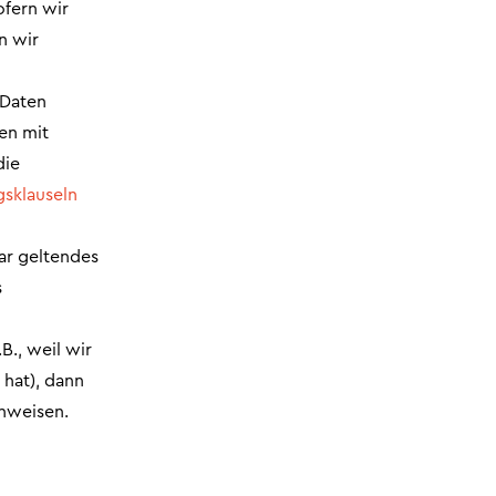
ofern wir
n wir
 Daten
en mit
die
gsklauseln
ar geltendes
s
B., weil wir
 hat), dann
inweisen.