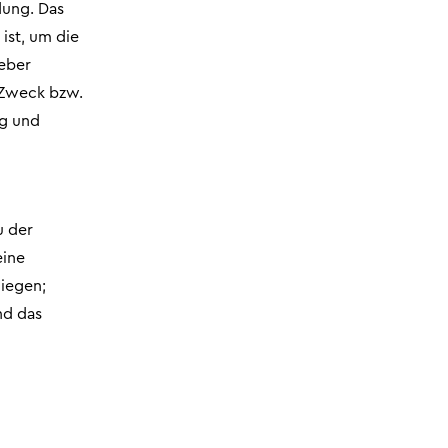
dung. Das
ist, um die
eber
e Zweck bzw.
ig und
u der
eine
liegen;
nd das