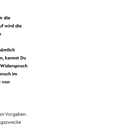
ür die
uf wird die
n
nämlich
en, kannst Du
, Widerspruch
pruch im
e von
hen Vorgaben.
ragszwecke