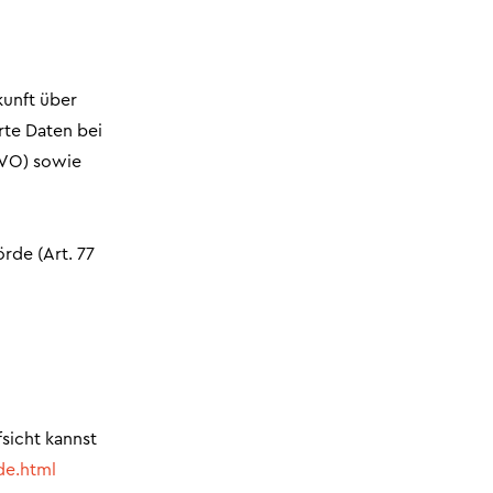
kunft über
rte Daten bei
GVO) sowie
rde (Art. 77
sicht kannst
de.html