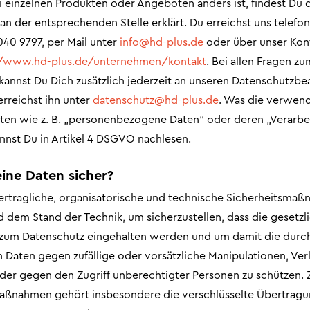
 einzelnen Produkten oder Angeboten anders ist, findest Du 
n der entsprechenden Stelle erklärt. Du erreichst uns telefon
040 9797, per Mail unter
info@hd-plus.de
oder über unser Kon
//www.hd-plus.de/unternehmen/kontakt
. Bei allen Fragen z
kannst Du Dich zusätzlich jederzeit an unseren Datenschutzbe
rreichst ihn unter
datenschutz@hd-plus.de
. Was die verwen
eiten wie z. B. „personenbezogene Daten“ oder deren „Verarbe
nnst Du in Artikel 4 DSGVO nachlesen.
eine Daten sicher?
vertragliche, organisatorische und technische Sicherheitsma
 dem Stand der Technik, um sicherzustellen, dass die gesetzl
 zum Datenschutz eingehalten werden und um damit die durc
 Daten gegen zufällige oder vorsätzliche Manipulationen, Verl
der gegen den Zugriff unberechtigter Personen zu schützen. 
aßnahmen gehört insbesondere die verschlüsselte Übertrag