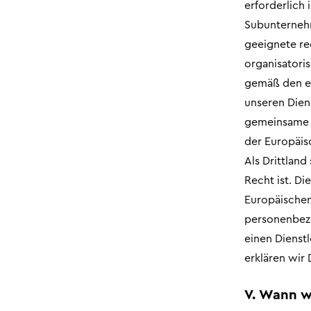
erforderlich 
Subunternehm
geeignete re
organisator
gemäß den ei
unseren Dien
gemeinsame V
der Europäis
Als Drittlan
Recht ist. Di
Europäischen
personenbezog
einen Dienstl
erklären wir
V. Wann w