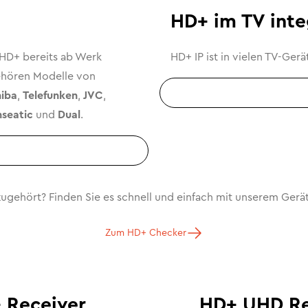
HD+ im TV integ
 HD+ bereits ab Werk
HD+ IP ist in vielen TV-Ger
gehören Modelle von
hiba
,
Telefunken
,
JVC
,
seatic
und
Dual
.
zugehört? Finden Sie es schnell und einfach mit unserem Gerä
Zum HD+ Checker
 Receiver
HD+ UHD Re