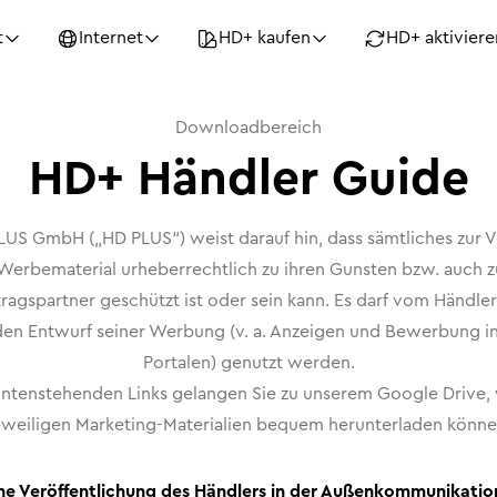
t
Internet
HD+ kaufen
HD+ aktiviere
Downloadbereich
HD+ Händler Guide
LUS GmbH („HD PLUS“) weist darauf hin, dass sämtliches zur 
 Werbematerial urheberrechtlich zu ihren Gunsten bzw. auch 
tragspartner geschützt ist oder sein kann. Es darf vom Händle
 den Entwurf seiner Werbung (v. a. Anzeigen und Bewerbung in
Portalen) genutzt werden.
untenstehenden Links gelangen Sie zu unserem Google Drive, 
eweiligen Marketing-Materialien bequem herunterladen könne
ne Veröffentlichung des Händlers in der Außenkommunikation