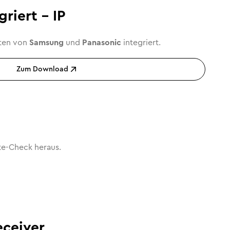
riert - IP
äten von
Samsung
und
Panasonic
integriert.
Zum Download
te-Check heraus.
ceiver