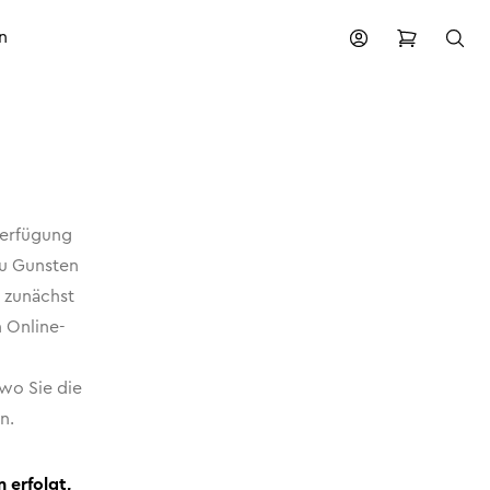
n
Verfügung
zu Gunsten
r zunächst
 Online-
wo Sie die
n.
 erfolgt,